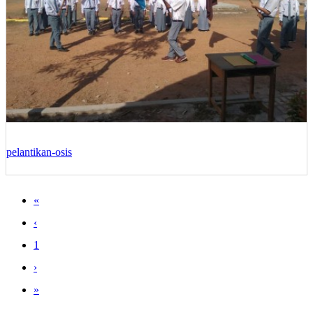
pelantikan-osis
«
‹
1
›
»