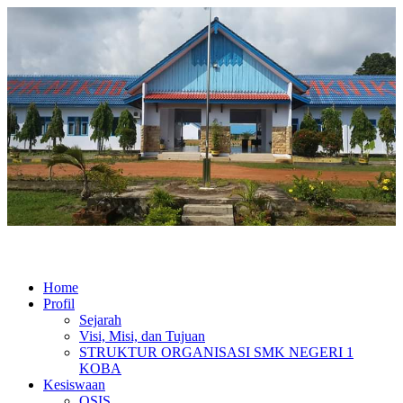
Home
Profil
Sejarah
Visi, Misi, dan Tujuan
STRUKTUR ORGANISASI SMK NEGERI 1
KOBA
Kesiswaan
OSIS