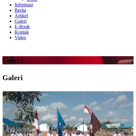
Informasi
Berita
Artikel
Galeri
E-Book
Kontak
Video
Galeri
Galeri