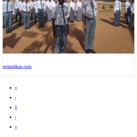
pelantikan-osis
«
‹
1
›
»