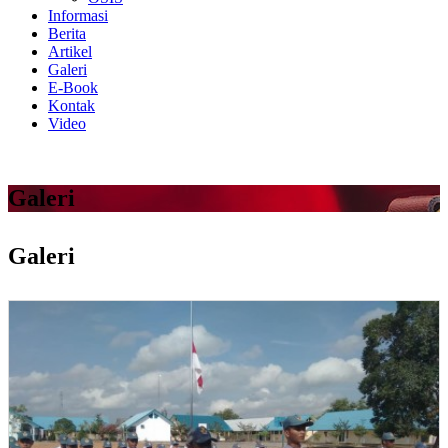
Informasi
Berita
Artikel
Galeri
E-Book
Kontak
Video
Galeri
Galeri