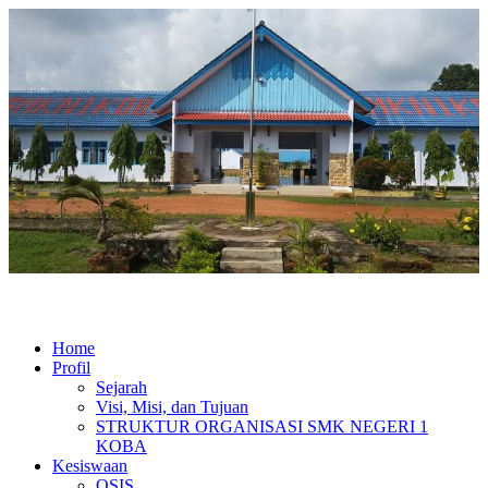
Home
Profil
Sejarah
Visi, Misi, dan Tujuan
STRUKTUR ORGANISASI SMK NEGERI 1
KOBA
Kesiswaan
OSIS